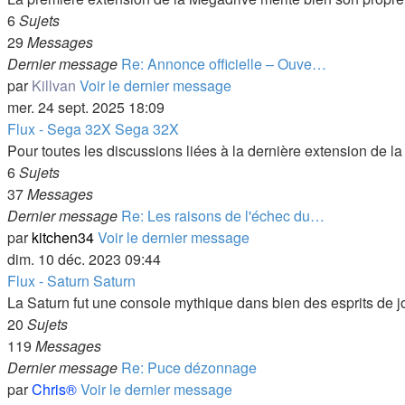
6
Sujets
29
Messages
Dernier message
Re: Annonce officielle – Ouve…
par
Killvan
Voir le dernier message
mer. 24 sept. 2025 18:09
Flux - Sega 32X
Sega 32X
Pour toutes les discussions liées à la dernière extension de l
6
Sujets
37
Messages
Dernier message
Re: Les raisons de l'échec du…
par
kitchen34
Voir le dernier message
dim. 10 déc. 2023 09:44
Flux - Saturn
Saturn
La Saturn fut une console mythique dans bien des esprits de j
20
Sujets
119
Messages
Dernier message
Re: Puce dézonnage
par
Chris®
Voir le dernier message