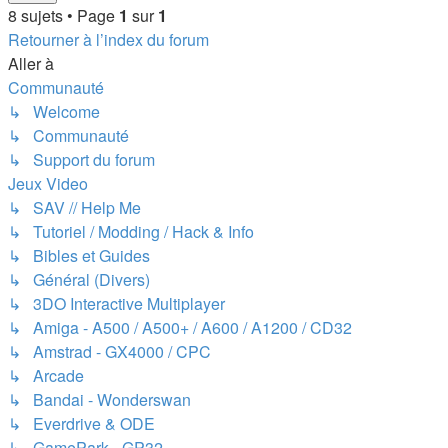
8 sujets • Page
1
sur
1
Retourner à l’index du forum
Aller à
Communauté
↳ Welcome
↳ Communauté
↳ Support du forum
Jeux Video
↳ SAV // Help Me
↳ Tutoriel / Modding / Hack & Info
↳ Bibles et Guides
↳ Général (Divers)
↳ 3DO Interactive Multiplayer
↳ Amiga - A500 / A500+ / A600 / A1200 / CD32
↳ Amstrad - GX4000 / CPC
↳ Arcade
↳ Bandai - Wonderswan
↳ Everdrive & ODE
↳ GamePark - GP32