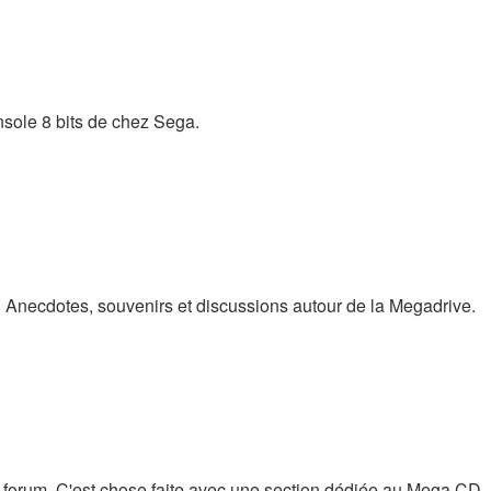
nsole 8 bits de chez Sega.
? Anecdotes, souvenirs et discussions autour de la Megadrive.
 forum. C'est chose faite avec une section dédiée au Mega CD.