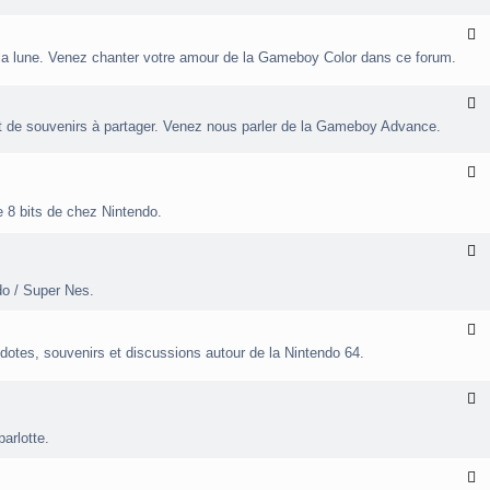
x
-
F
l
a
la lune. Venez chanter votre amour de la Gameboy Color dans ce forum.
u
x
e
-
b
F
o
l
 de souvenirs à partager. Venez nous parler de la Gameboy Advance.
a
y
u
x
e
-
F
b
l
o
a
u
e 8 bits de chez Nintendo.
y
x
e
-
o
b
F
F
l
o
l
a
o
y
u
do / Super Nes.
r
x
i
d
-
c
F
v
o
l
a
u
dotes, souvenirs et discussions autour de la Nintendo 64.
u
n
p
/
x
c
e
/
-
e
r
F
F
l
i
i
a
u
n
arlotte.
n
x
t
t
i
-
e
e
F
c
n