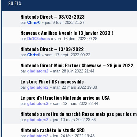
SUJETS
Nintendo Direct – 08/02/2023
par
Chris®
»
jeu. 9 févr. 2023 21:27
Nouveaux Amiibos à venir le 13 janvier 2023 !
par
Dc103chaos
»
ven. 16 déc. 2022 09:28
Nintendo Direct – 13/09/2022
par
Chris®
»
sam. 17 sept. 2022 00:22
Nintendo Direct Mini: Partner Showcase – 28 juin 2022
par
gladiators2
»
mar. 28 juin 2022 21:44
Le store Wii et DS inaccessible
par
gladiators2
»
mar. 22 mars 2022 19:38
Le parc d'attraction Nintendo arrive au USA
par
gladiators2
»
sam. 12 mars 2022 22:44
Nintendo se retire du marché Russe mais pas pour les 
par
gladiators2
»
jeu. 10 mars 2022 23:56
Nintendo rachète le studio SRD
par
gladiators2
»
jeu. 24 févr. 2022 19:48