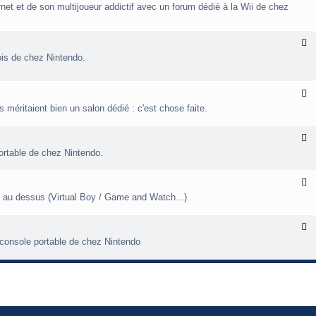
n
l
o
a
d
ernet et de son multijoueur addictif avec un forum dédié à la Wii de chez
d
u
o
o
x
/
e
6
-
/
c
F
4
u
l
i
u
b
ois de chez Nintendo.
u
i
p
e
x
e
-
r
F
l
i
 méritaient bien un salon dédié : c'est chose faite.
i
u
i
n
x
t
-
F
e
l
n
ortable de chez Nintendo.
u
d
x
o
2
-
F
l
s au dessus (Virtual Boy / Game and Watch...)
u
i
x
3
t
-
F
c
l
-console portable de chez Nintendo
h
u
u
t
x
r
-
e
s
c
i
o
t