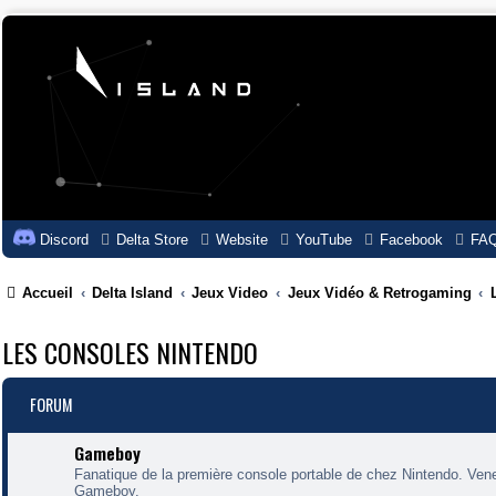
Discord
Delta Store
Website
YouTube
Facebook
FA
Accueil
Delta Island
Jeux Video
Jeux Vidéo & Retrogaming
LES CONSOLES NINTENDO
FORUM
Gameboy
Fanatique de la première console portable de chez Nintendo. Ven
Gameboy.