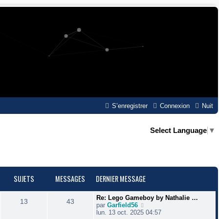
S’enregistrer
Connexion
Nuit
Select Language
▼
SUJETS
MESSAGES
DERNIER MESSAGE
D
Re: Lego Gameboy by Nathalie …
S
M
13
43
e
V
par
Garfield56
r
o
lun. 13 oct. 2025 04:57
u
e