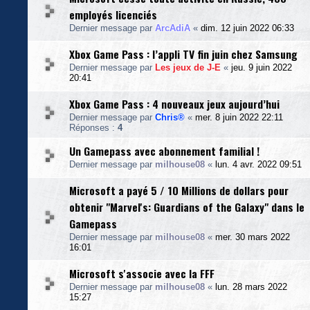
employés licenciés
Dernier message par
ArcAdiA
«
dim. 12 juin 2022 06:33
Xbox Game Pass : l’appli TV fin juin chez Samsung
Dernier message par
Les jeux de J-E
«
jeu. 9 juin 2022
20:41
Xbox Game Pass : 4 nouveaux jeux aujourd’hui
Dernier message par
Chris®
«
mer. 8 juin 2022 22:11
Réponses :
4
Un Gamepass avec abonnement familial !
Dernier message par
milhouse08
«
lun. 4 avr. 2022 09:51
Microsoft a payé 5 / 10 Millions de dollars pour
obtenir "Marvel's: Guardians of the Galaxy" dans le
Gamepass
Dernier message par
milhouse08
«
mer. 30 mars 2022
16:01
Microsoft s'associe avec la FFF
Dernier message par
milhouse08
«
lun. 28 mars 2022
15:27