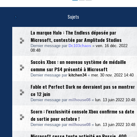
r
i
e
S
Sujets
&
X
La marque Halo : The Endless déposée par
Microsoft, contestée par Amplitude Studios
Dernier message par
Dc103chaos
«
ven. 16 déc. 2022
08:48
Succès Xbox : un nouveau système de médaille
comme sur PS4 présenté à Microsoft
Dernier message par
kitchen34
«
mer. 30 nov. 2022 14:40
Fable et Perfect Dark ne devraient pas se montrer
ce 12 juin
Dernier message par
milhouse08
«
lun. 13 juin 2022 10:48
Scorn : l’exclusivité console Xbox confirme sa date
de sortie pour octobre !
Dernier message par
milhouse08
«
lun. 13 juin 2022 10:48
Microsoft cesse toute activité en Russie, 400