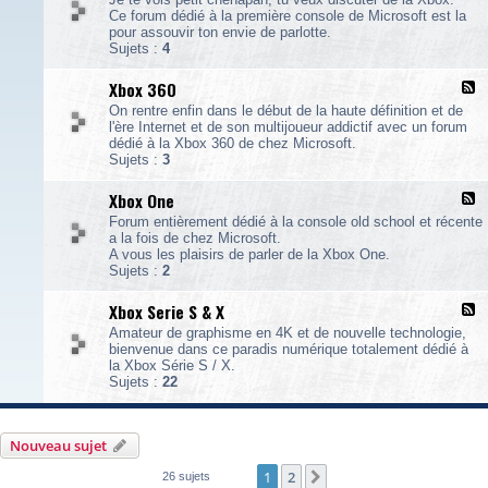
u
Ce forum dédié à la première console de Microsoft est la
x
pour assouvir ton envie de parlotte.
-
Sujets :
4
X
b
Xbox 360
F
o
l
x
On rentre enfin dans le début de la haute définition et de
u
l'ère Internet et de son multijoueur addictif avec un forum
x
dédié à la Xbox 360 de chez Microsoft.
-
Sujets :
3
X
b
Xbox One
F
o
l
x
Forum entièrement dédié à la console old school et récente
u
3
a la fois de chez Microsoft.
x
6
A vous les plaisirs de parler de la Xbox One.
-
0
Sujets :
2
X
b
Xbox Serie S & X
F
o
l
x
Amateur de graphisme en 4K et de nouvelle technologie,
u
bienvenue dans ce paradis numérique totalement dédié à
x
n
la Xbox Série S / X.
-
e
Sujets :
22
X
b
o
x
Nouveau sujet
S
e
1
2
Suivante
26 sujets