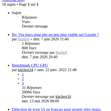
18 sujets • Page
1
sur
1
Sujets
Réponses
Vues
Dernier message
Re: Vos trucs pour etre un peu plus visible sur Google ?
par
Bartlett
»
dim. 7 juin 2026 11:40
2
Réponses
808
Vues
Dernier message
par
Bartlett
dim. 7 juin 2026 20:40
Benchmark CPU GPU
par
kitchen34
»
sam. 22 janv. 2022 21:48
1
2
3
31
Réponses
20066
Vues
Dernier message
par
kitchen34
mer. 13 mai 2026 08:09
Détection de texte IA en français pour projets rétro (tutos,