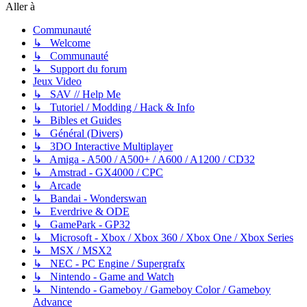
Aller à
Communauté
↳ Welcome
↳ Communauté
↳ Support du forum
Jeux Video
↳ SAV // Help Me
↳ Tutoriel / Modding / Hack & Info
↳ Bibles et Guides
↳ Général (Divers)
↳ 3DO Interactive Multiplayer
↳ Amiga - A500 / A500+ / A600 / A1200 / CD32
↳ Amstrad - GX4000 / CPC
↳ Arcade
↳ Bandai - Wonderswan
↳ Everdrive & ODE
↳ GamePark - GP32
↳ Microsoft - Xbox / Xbox 360 / Xbox One / Xbox Series
↳ MSX / MSX2
↳ NEC - PC Engine / Supergrafx
↳ Nintendo - Game and Watch
↳ Nintendo - Gameboy / Gameboy Color / Gameboy
Advance