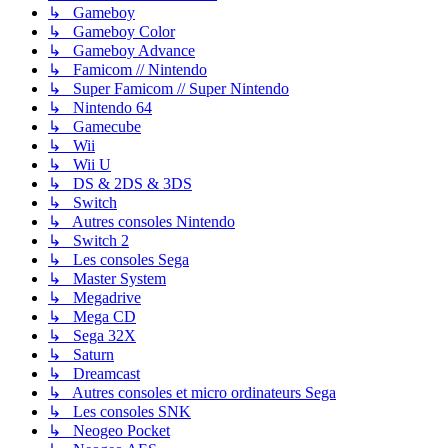
↳ Gameboy
↳ Gameboy Color
↳ Gameboy Advance
↳ Famicom // Nintendo
↳ Super Famicom // Super Nintendo
↳ Nintendo 64
↳ Gamecube
↳ Wii
↳ Wii U
↳ DS & 2DS & 3DS
↳ Switch
↳ Autres consoles Nintendo
↳ Switch 2
↳ Les consoles Sega
↳ Master System
↳ Megadrive
↳ Mega CD
↳ Sega 32X
↳ Saturn
↳ Dreamcast
↳ Autres consoles et micro ordinateurs Sega
↳ Les consoles SNK
↳ Neogeo Pocket