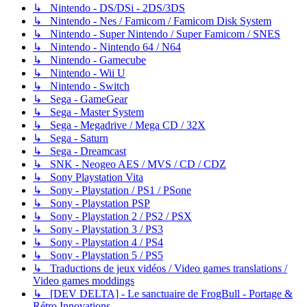
↳ Nintendo - DS/DSi - 2DS/3DS
↳ Nintendo - Nes / Famicom / Famicom Disk System
↳ Nintendo - Super Nintendo / Super Famicom / SNES
↳ Nintendo - Nintendo 64 / N64
↳ Nintendo - Gamecube
↳ Nintendo - Wii U
↳ Nintendo - Switch
↳ Sega - GameGear
↳ Sega - Master System
↳ Sega - Megadrive / Mega CD / 32X
↳ Sega - Saturn
↳ Sega - Dreamcast
↳ SNK - Neogeo AES / MVS / CD / CDZ
↳ Sony Playstation Vita
↳ Sony - Playstation / PS1 / PSone
↳ Sony - Playstation PSP
↳ Sony - Playstation 2 / PS2 / PSX
↳ Sony - Playstation 3 / PS3
↳ Sony - Playstation 4 / PS4
↳ Sony - Playstation 5 / PS5
↳ Traductions de jeux vidéos / Video games translations /
Video games moddings
↳ [DEV DELTA] - Le sanctuaire de FrogBull - Portage &
Rétro Innovations