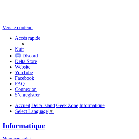
Vers le contenu
Accès rapide
Nuit
Discord
Delta Store
Website
YouTube
Facebook
FAQ
Connexion
S’enregistrer
Accueil
Delta Island
Geek Zone
Informatique
Select Language
▼
Informatique
Nouveau sujet