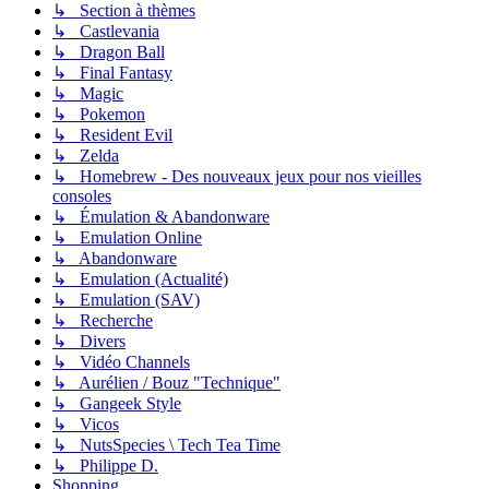
↳ Section à thèmes
↳ Castlevania
↳ Dragon Ball
↳ Final Fantasy
↳ Magic
↳ Pokemon
↳ Resident Evil
↳ Zelda
↳ Homebrew - Des nouveaux jeux pour nos vieilles
consoles
↳ Émulation & Abandonware
↳ Emulation Online
↳ Abandonware
↳ Emulation (Actualité)
↳ Emulation (SAV)
↳ Recherche
↳ Divers
↳ Vidéo Channels
↳ Aurélien / Bouz "Technique"
↳ Gangeek Style
↳ Vicos
↳ NutsSpecies \ Tech Tea Time
↳ Philippe D.
Shopping