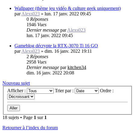
Wallpaper (thème jeu vidéo & culture geek uniquement)
par
Alexs023
»
lun. 17 janv. 2022 09:45
0
Réponses
1946
Vues
Dernier message
par
Alexs023
lun. 17 janv. 2022 09:45
Gameblog décrypte la RTX-3070 Ti 16 GO
par
Alexs023
»
dim. 16 janv. 2022 19:11
2
Réponses
2958
Vues
Dernier message
par
kitchen34
dim. 16 janv. 2022 20:08
Nouveau sujet
Afficher :
Trier par :
Ordre :
18 sujets • Page
1
sur
1
Retourner à l’index du forum