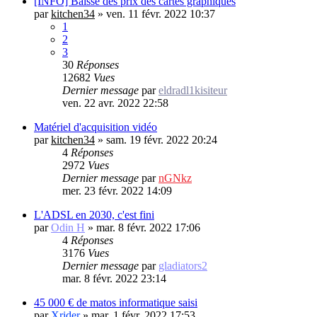
[INFO] Baisse des prix des cartes graphiques
par
kitchen34
»
ven. 11 févr. 2022 10:37
1
2
3
30
Réponses
12682
Vues
Dernier message
par
eldradl1kisiteur
ven. 22 avr. 2022 22:58
Matériel d'acquisition vidéo
par
kitchen34
»
sam. 19 févr. 2022 20:24
4
Réponses
2972
Vues
Dernier message
par
nGNkz
mer. 23 févr. 2022 14:09
L'ADSL en 2030, c'est fini
par
Odin H
»
mar. 8 févr. 2022 17:06
4
Réponses
3176
Vues
Dernier message
par
gladiators2
mar. 8 févr. 2022 23:14
45 000 € de matos informatique saisi
par
Xrider
»
mar. 1 févr. 2022 17:53