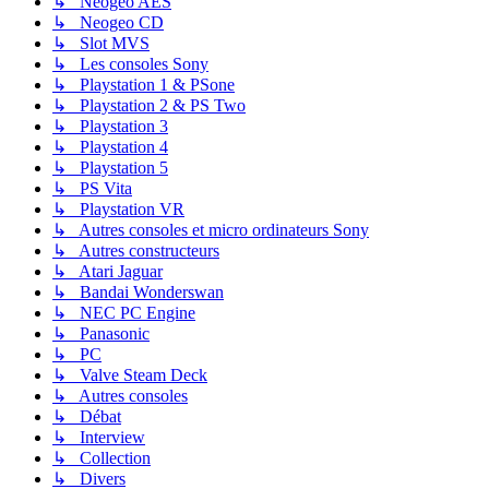
↳ Neogeo AES
↳ Neogeo CD
↳ Slot MVS
↳ Les consoles Sony
↳ Playstation 1 & PSone
↳ Playstation 2 & PS Two
↳ Playstation 3
↳ Playstation 4
↳ Playstation 5
↳ PS Vita
↳ Playstation VR
↳ Autres consoles et micro ordinateurs Sony
↳ Autres constructeurs
↳ Atari Jaguar
↳ Bandai Wonderswan
↳ NEC PC Engine
↳ Panasonic
↳ PC
↳ Valve Steam Deck
↳ Autres consoles
↳ Débat
↳ Interview
↳ Collection
↳ Divers