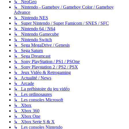
↳ NeoGeo
↳ Nintendo - Gameboy / Gameboy Color / Gameboy
Advance
↳ Nintendo NES
↳ Super Nintendo / Super Famicom / SNES / SFC
↳ Nintendo 64 / N64
↳ Nintendo Gamecube
↳ Nintendo Switch
↳ Sega MegaDrive / Genesis
↳ Sega Saturn
↳ Sega Dreamcast
↳ Sony PlayStation / PS1 / PSOne
↳ Sony Playstation 2 / PS2 / PSX
↳ Jeux Vidéo & Retrogaming
↳ Actualité / News
↳ Arcade
↳ La préhistoire du jeu vidéo
↳ Les ordinosaures
↳ Les consoles Microsoft
↳ Xbox
↳ Xbox 360
↳ Xbox One
↳ Xbox Serie S & X
↳ Les consoles Nintendo