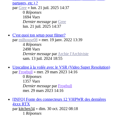
partages, etc.) ?
par
Gree
»
lun. 21 juil. 2025 14:37
0
Réponses
1694
Vues
Dernier message
par
Gree
lun. 21 juil. 2025 14:37
C'est quoi ton setup pour filmer?
par
milhouse08
»
mer. 19 janv. 2022 13:39
4
Réponses
2498
Vues
Dernier message
par
Archie l'Archiviste
sam. 13 juil. 2024 18:55
Upscaling à la volée avec le VSR (Video Super Resolution)
par
Frogbull
»
mer. 29 mars 2023 14:16
0
Réponses
1357
Vues
Dernier message
par
Frogbull
mer. 29 mars 2023 14:16
[INFO] Fonte des connecteurs 12 VHPWR des dernières
4xxx RTX
par
kitchen34
»
dim. 30 oct. 2022 08:18
1
Réponses