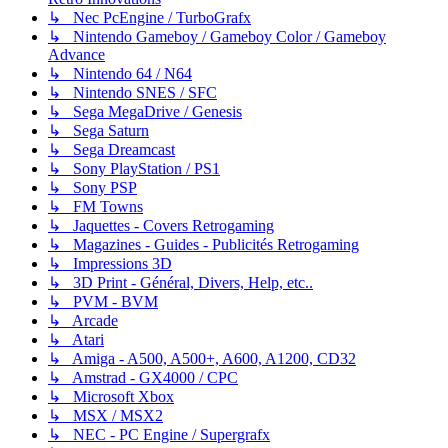
↳ Nec PcEngine / TurboGrafx
↳ Nintendo Gameboy / Gameboy Color / Gameboy
Advance
↳ Nintendo 64 / N64
↳ Nintendo SNES / SFC
↳ Sega MegaDrive / Genesis
↳ Sega Saturn
↳ Sega Dreamcast
↳ Sony PlayStation / PS1
↳ Sony PSP
↳ FM Towns
↳ Jaquettes - Covers Retrogaming
↳ Magazines - Guides - Publicités Retrogaming
↳ Impressions 3D
↳ 3D Print - Général, Divers, Help, etc..
↳ PVM - BVM
↳ Arcade
↳ Atari
↳ Amiga - A500, A500+, A600, A1200, CD32
↳ Amstrad - GX4000 / CPC
↳ Microsoft Xbox
↳ MSX / MSX2
↳ NEC - PC Engine / Supergrafx