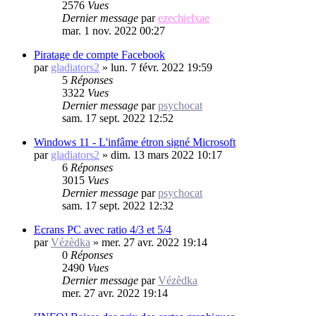
2576
Vues
Dernier message
par
ezechielxae
mar. 1 nov. 2022 00:27
Piratage de compte Facebook
par
gladiators2
»
lun. 7 févr. 2022 19:59
5
Réponses
3322
Vues
Dernier message
par
psychocat
sam. 17 sept. 2022 12:52
Windows 11 - L'infâme étron signé Microsoft
par
gladiators2
»
dim. 13 mars 2022 10:17
6
Réponses
3015
Vues
Dernier message
par
psychocat
sam. 17 sept. 2022 12:32
Ecrans PC avec ratio 4/3 et 5/4
par
Vézèdka
»
mer. 27 avr. 2022 19:14
0
Réponses
2490
Vues
Dernier message
par
Vézèdka
mer. 27 avr. 2022 19:14