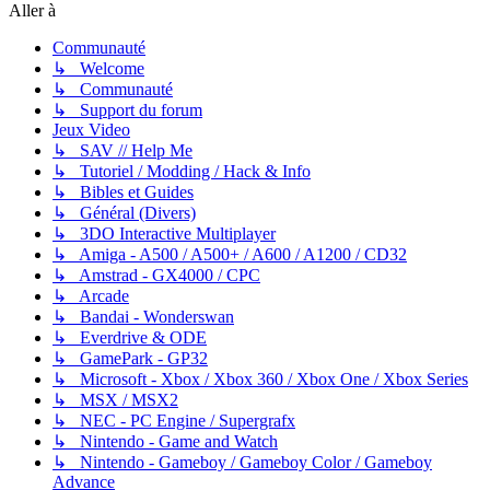
Aller à
Communauté
↳ Welcome
↳ Communauté
↳ Support du forum
Jeux Video
↳ SAV // Help Me
↳ Tutoriel / Modding / Hack & Info
↳ Bibles et Guides
↳ Général (Divers)
↳ 3DO Interactive Multiplayer
↳ Amiga - A500 / A500+ / A600 / A1200 / CD32
↳ Amstrad - GX4000 / CPC
↳ Arcade
↳ Bandai - Wonderswan
↳ Everdrive & ODE
↳ GamePark - GP32
↳ Microsoft - Xbox / Xbox 360 / Xbox One / Xbox Series
↳ MSX / MSX2
↳ NEC - PC Engine / Supergrafx
↳ Nintendo - Game and Watch
↳ Nintendo - Gameboy / Gameboy Color / Gameboy
Advance