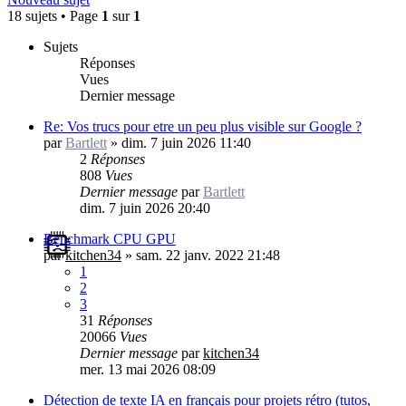
18 sujets • Page
1
sur
1
Sujets
Réponses
Vues
Dernier message
Re: Vos trucs pour etre un peu plus visible sur Google ?
par
Bartlett
»
dim. 7 juin 2026 11:40
2
Réponses
808
Vues
Dernier message
par
Bartlett
dim. 7 juin 2026 20:40
Benchmark CPU GPU
par
kitchen34
»
sam. 22 janv. 2022 21:48
1
2
3
31
Réponses
20066
Vues
Dernier message
par
kitchen34
mer. 13 mai 2026 08:09
Détection de texte IA en français pour projets rétro (tutos,