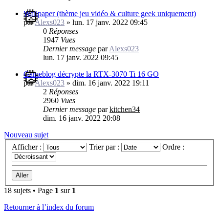
Wallpaper (thème jeu vidéo & culture geek uniquement)
par
Alexs023
»
lun. 17 janv. 2022 09:45
0
Réponses
1947
Vues
Dernier message
par
Alexs023
lun. 17 janv. 2022 09:45
Gameblog décrypte la RTX-3070 Ti 16 GO
par
Alexs023
»
dim. 16 janv. 2022 19:11
2
Réponses
2960
Vues
Dernier message
par
kitchen34
dim. 16 janv. 2022 20:08
Nouveau sujet
Afficher :
Trier par :
Ordre :
18 sujets • Page
1
sur
1
Retourner à l’index du forum