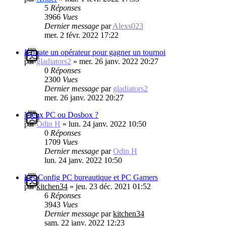
5
Réponses
3966
Vues
Dernier message
par
Alexs023
mer. 2 févr. 2022 17:22
Il pirate un opérateur pour gagner un tournoi
par
gladiators2
»
mer. 26 janv. 2022 20:27
0
Réponses
2300
Vues
Dernier message
par
gladiators2
mer. 26 janv. 2022 20:27
Vieux PC ou Dosbox ?
par
Odin H
»
lun. 24 janv. 2022 10:50
0
Réponses
1709
Vues
Dernier message
par
Odin H
lun. 24 janv. 2022 10:50
Les Config PC bureautique et PC Gamers
par
kitchen34
»
jeu. 23 déc. 2021 01:52
6
Réponses
3943
Vues
Dernier message
par
kitchen34
sam. 22 janv. 2022 12:23