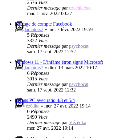
2576
Vues
Dernier message
par
ezechielxae
mar. 1 nov. 2022 00:27
Piratage de compte Facebook
par
gladiators2
»
lun. 7 févr. 2022 19:59
5
Réponses
3322
Vues
Dernier message
par
psychocat
sam. 17 sept. 2022 12:52
Windows 11 - L'infâme étron signé Microsoft
par
gladiators2
»
dim. 13 mars 2022 10:17
6
Réponses
3015
Vues
Dernier message
par
psychocat
sam. 17 sept. 2022 12:32
Ecrans PC avec ratio 4/3 et 5/4
par
Vézèdka
»
mer. 27 avr. 2022 19:14
0
Réponses
2490
Vues
Dernier message
par
Vézèdka
mer. 27 avr. 2022 19:14