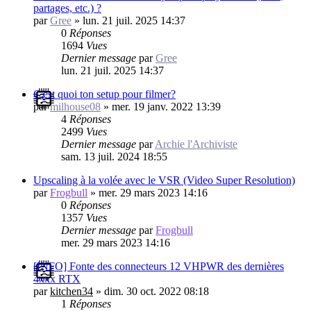
partages, etc.) ?
par
Gree
»
lun. 21 juil. 2025 14:37
0
Réponses
1694
Vues
Dernier message
par
Gree
lun. 21 juil. 2025 14:37
C'est quoi ton setup pour filmer?
par
milhouse08
»
mer. 19 janv. 2022 13:39
4
Réponses
2499
Vues
Dernier message
par
Archie l'Archiviste
sam. 13 juil. 2024 18:55
Upscaling à la volée avec le VSR (Video Super Resolution)
par
Frogbull
»
mer. 29 mars 2023 14:16
0
Réponses
1357
Vues
Dernier message
par
Frogbull
mer. 29 mars 2023 14:16
[INFO] Fonte des connecteurs 12 VHPWR des dernières
4xxx RTX
par
kitchen34
»
dim. 30 oct. 2022 08:18
1
Réponses