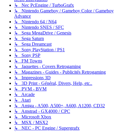
↳ Nec PcEngine / TurboGrafx
↳ Nintendo Gameboy / Gameboy Color / Gameboy
Advance
↳ Nintendo 64 / N64
↳ Nintendo SNES / SFC
↳ Sega MegaDrive / Genesis
↳ Sega Saturn
↳ Sega Dreamcast
↳ Sony PlayStation / PS1
↳ Sony PSP
↳ FM Towns
↳ Jaquettes - Covers Retrogaming
↳ Magazines - Guides - Publicités Retrogaming
↳ Impressions 3D
↳ 3D Print - Général, Divers, Help, etc..
↳ PVM - BVM
↳ Arcade
↳ Atari
↳ Amiga - A500, A500+, A600, A1200, CD32
↳ Amstrad - GX4000 / CPC
↳ Microsoft Xbox
↳ MSX / MSX2
↳ NEC - PC Engine / Supergrafx