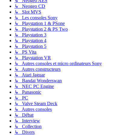
↳ Neogeo AES
↳ Neogeo CD
↳ Slot MVS
↳ Les consoles Sony
↳ Playstation 1 & PSone
↳ Playstation 2 & PS Two
↳ Playstation 3
↳ Playstation 4
↳ Playstation 5
↳ PS Vita
↳ Playstation VR
↳ Autres consoles et micro ordinateurs Sony
↳ Autres constructeurs
↳ Atari Jaguar
↳ Bandai Wonderswan
↳ NEC PC Engine
↳ Panasonic
↳ PC
↳ Valve Steam Deck
↳ Autres consoles
↳ Débat
↳ Interview
↳ Collection
↳ Divers