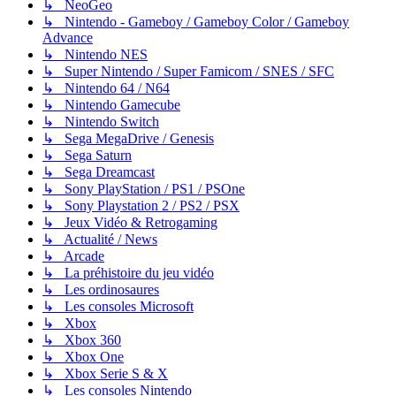
↳ NeoGeo
↳ Nintendo - Gameboy / Gameboy Color / Gameboy
Advance
↳ Nintendo NES
↳ Super Nintendo / Super Famicom / SNES / SFC
↳ Nintendo 64 / N64
↳ Nintendo Gamecube
↳ Nintendo Switch
↳ Sega MegaDrive / Genesis
↳ Sega Saturn
↳ Sega Dreamcast
↳ Sony PlayStation / PS1 / PSOne
↳ Sony Playstation 2 / PS2 / PSX
↳ Jeux Vidéo & Retrogaming
↳ Actualité / News
↳ Arcade
↳ La préhistoire du jeu vidéo
↳ Les ordinosaures
↳ Les consoles Microsoft
↳ Xbox
↳ Xbox 360
↳ Xbox One
↳ Xbox Serie S & X
↳ Les consoles Nintendo