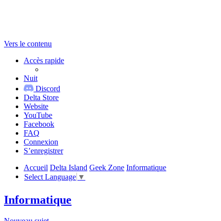
Vers le contenu
Accès rapide
Nuit
Discord
Delta Store
Website
YouTube
Facebook
FAQ
Connexion
S’enregistrer
Accueil
Delta Island
Geek Zone
Informatique
Select Language
▼
Informatique
Nouveau sujet