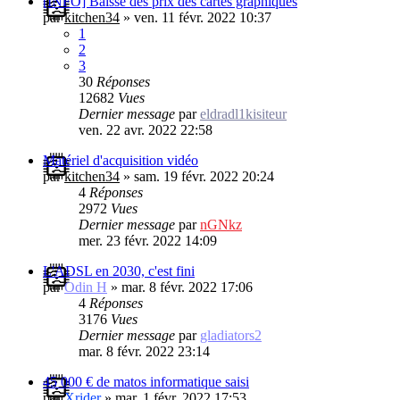
[INFO] Baisse des prix des cartes graphiques
par
kitchen34
»
ven. 11 févr. 2022 10:37
1
2
3
30
Réponses
12682
Vues
Dernier message
par
eldradl1kisiteur
ven. 22 avr. 2022 22:58
Matériel d'acquisition vidéo
par
kitchen34
»
sam. 19 févr. 2022 20:24
4
Réponses
2972
Vues
Dernier message
par
nGNkz
mer. 23 févr. 2022 14:09
L'ADSL en 2030, c'est fini
par
Odin H
»
mar. 8 févr. 2022 17:06
4
Réponses
3176
Vues
Dernier message
par
gladiators2
mar. 8 févr. 2022 23:14
45 000 € de matos informatique saisi
par
Xrider
»
mar. 1 févr. 2022 17:53