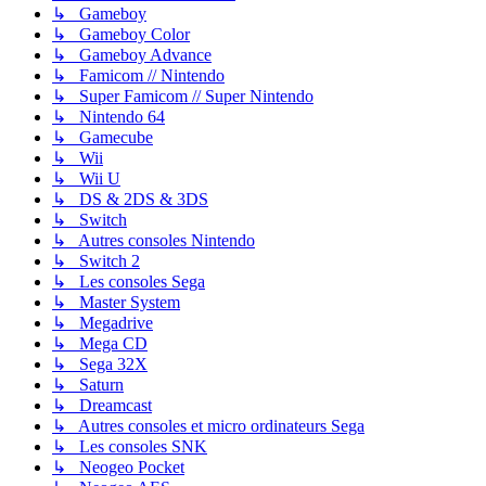
↳ Gameboy
↳ Gameboy Color
↳ Gameboy Advance
↳ Famicom // Nintendo
↳ Super Famicom // Super Nintendo
↳ Nintendo 64
↳ Gamecube
↳ Wii
↳ Wii U
↳ DS & 2DS & 3DS
↳ Switch
↳ Autres consoles Nintendo
↳ Switch 2
↳ Les consoles Sega
↳ Master System
↳ Megadrive
↳ Mega CD
↳ Sega 32X
↳ Saturn
↳ Dreamcast
↳ Autres consoles et micro ordinateurs Sega
↳ Les consoles SNK
↳ Neogeo Pocket