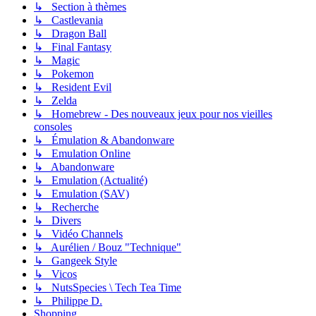
↳ Section à thèmes
↳ Castlevania
↳ Dragon Ball
↳ Final Fantasy
↳ Magic
↳ Pokemon
↳ Resident Evil
↳ Zelda
↳ Homebrew - Des nouveaux jeux pour nos vieilles
consoles
↳ Émulation & Abandonware
↳ Emulation Online
↳ Abandonware
↳ Emulation (Actualité)
↳ Emulation (SAV)
↳ Recherche
↳ Divers
↳ Vidéo Channels
↳ Aurélien / Bouz "Technique"
↳ Gangeek Style
↳ Vicos
↳ NutsSpecies \ Tech Tea Time
↳ Philippe D.
Shopping