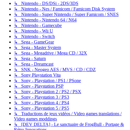
↳ Nintendo - DS/DSi - 2DS/3DS
↳ Nintendo - Nes / Famicom / Famicom Disk System
↳ Nintendo - Super Nintendo / Super Famicom / SNES
↳ Nintendo - Nintendo 64 / N64
↳ Nintendo - Gamecube
↳ Nintendo - Wii U
↳ Nintendo - Switch
↳ Sega - GameGear
↳ Sega - Master System
↳ Sega - Megadrive / Mega CD / 32X
↳ Sega - Saturn
↳ Sega - Dreamcast
↳ SNK - Neogeo AES / MVS / CD / CDZ
↳ Sony Playstation Vita
↳ Sony - Playstation / PS1 / PSone
↳ Sony - Playstation PSP
↳ Sony - Playstation 2 / PS2 / PSX
↳ Sony - Playstation 3 / PS3
↳ Sony - Playstation 4 / PS4
↳ Sony - Playstation 5 / PS5
↳ Traductions de jeux vidéos / Video games translations /
Video games moddings
↳ [DEV DELTA] - Le sanctuaire de FrogBull - Portage &
Rétro Innovations