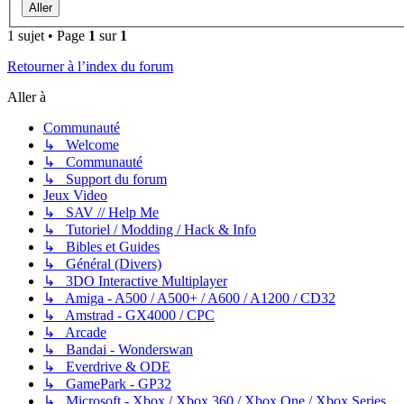
1 sujet • Page
1
sur
1
Retourner à l’index du forum
Aller à
Communauté
↳ Welcome
↳ Communauté
↳ Support du forum
Jeux Video
↳ SAV // Help Me
↳ Tutoriel / Modding / Hack & Info
↳ Bibles et Guides
↳ Général (Divers)
↳ 3DO Interactive Multiplayer
↳ Amiga - A500 / A500+ / A600 / A1200 / CD32
↳ Amstrad - GX4000 / CPC
↳ Arcade
↳ Bandai - Wonderswan
↳ Everdrive & ODE
↳ GamePark - GP32
↳ Microsoft - Xbox / Xbox 360 / Xbox One / Xbox Series