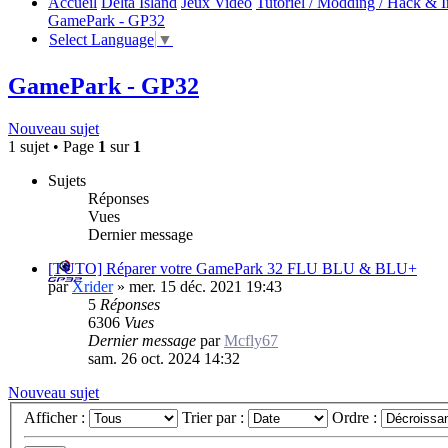
Accueil
Delta Island
Jeux Video
Tutoriel / Modding / Hack & I
GamePark - GP32
Select Language
▼
GamePark - GP32
Nouveau sujet
1 sujet • Page
1
sur
1
Sujets
Réponses
Vues
Dernier message
[TUTO] Réparer votre GamePark 32 FLU BLU & BLU+
par
Xrider
»
mer. 15 déc. 2021 19:43
5
Réponses
6306
Vues
Dernier message
par
Mcfly67
sam. 26 oct. 2024 14:32
Nouveau sujet
Afficher :
Trier par :
Ordre :