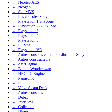
↳ Neogeo AES
↳ Neogeo CD
↳ Slot MVS
↳ Les consoles Sony
↳ Playstation 1 & PSone
↳ Playstation 2 & PS Two
↳ Playstation 3
↳ Playstation 4
↳ Playstation 5
↳ PS Vita
↳ Playstation VR
↳ Autres consoles et micro ordinateurs Sony
↳ Autres constructeurs
↳ Atari Jaguar
↳ Bandai Wonderswan
↳ NEC PC Engine
↳ Panasonic
↳ PC
↳ Valve Steam Deck
↳ Autres consoles
↳ Débat
↳ Interview
↳ Collection
↳ Divers