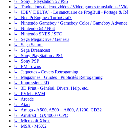
↳ Sony - Playstation 5 / PS5
↳ Traductions de jeux vidéos / Video games translations / V
↳ [DEV DELTA] - Le sanctuaire de FrogBull - Portage & Rét
↳ Nec PcEngine / TurboGrafx
↳ Nintendo Gameboy / Gameboy Color / Gameboy Advance
↳ Nintendo 64 / N64
↳ Nintendo SNES / SFC
↳ Sega MegaDrive / Genesis
↳ Sega Saturn
↳ Sega Dreamcast
↳ Sony PlayStation / PS1
↳ Sony PSP
↳ FM Towns
↳ Jaquettes - Covers Retrogaming
↳ Magazines - Guides - Publicités Retrogaming
↳ Impressions 3D
↳ 3D Print - Général, Divers, Help, etc..
↳ PVM - BVM
↳ Arcade
↳ Atari
↳ Amiga - A500, A500+, A600, A1200, CD32
↳ Amstrad - GX4000 / CPC
↳ Microsoft Xbox
↳ MSX / MSX2