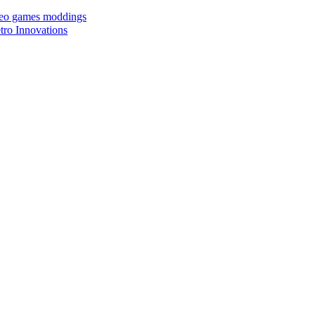
ideo games moddings
ro Innovations