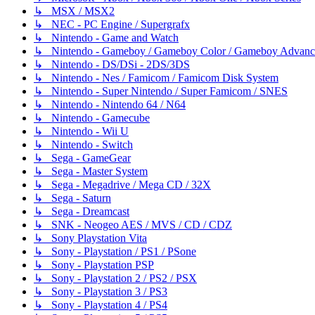
↳ MSX / MSX2
↳ NEC - PC Engine / Supergrafx
↳ Nintendo - Game and Watch
↳ Nintendo - Gameboy / Gameboy Color / Gameboy Advanc
↳ Nintendo - DS/DSi - 2DS/3DS
↳ Nintendo - Nes / Famicom / Famicom Disk System
↳ Nintendo - Super Nintendo / Super Famicom / SNES
↳ Nintendo - Nintendo 64 / N64
↳ Nintendo - Gamecube
↳ Nintendo - Wii U
↳ Nintendo - Switch
↳ Sega - GameGear
↳ Sega - Master System
↳ Sega - Megadrive / Mega CD / 32X
↳ Sega - Saturn
↳ Sega - Dreamcast
↳ SNK - Neogeo AES / MVS / CD / CDZ
↳ Sony Playstation Vita
↳ Sony - Playstation / PS1 / PSone
↳ Sony - Playstation PSP
↳ Sony - Playstation 2 / PS2 / PSX
↳ Sony - Playstation 3 / PS3
↳ Sony - Playstation 4 / PS4