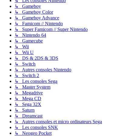
↳ Les consoles Nintendo
↳ Gameboy
↳ Gameboy Color
↳ Gameboy Advance
↳ Famicom // Nintendo
↳ Super Famicom // Super Nintendo
↳ Nintendo 64
↳ Gamecube
↳ Wii
↳ Wii U
↳ DS & 2DS & 3DS
↳ Switch
↳ Autres consoles Nintendo
↳ Switch 2
↳ Les consoles Sega
↳ Master System
↳ Megadrive
↳ Mega CD
↳ Sega 32X
↳ Saturn
↳ Dreamcast
↳ Autres consoles et micro ordinateurs Sega
↳ Les consoles SNK
↳ Neogeo Pocket