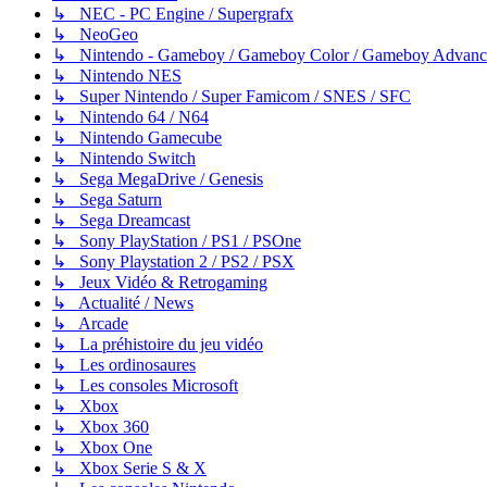
↳ NEC - PC Engine / Supergrafx
↳ NeoGeo
↳ Nintendo - Gameboy / Gameboy Color / Gameboy Advanc
↳ Nintendo NES
↳ Super Nintendo / Super Famicom / SNES / SFC
↳ Nintendo 64 / N64
↳ Nintendo Gamecube
↳ Nintendo Switch
↳ Sega MegaDrive / Genesis
↳ Sega Saturn
↳ Sega Dreamcast
↳ Sony PlayStation / PS1 / PSOne
↳ Sony Playstation 2 / PS2 / PSX
↳ Jeux Vidéo & Retrogaming
↳ Actualité / News
↳ Arcade
↳ La préhistoire du jeu vidéo
↳ Les ordinosaures
↳ Les consoles Microsoft
↳ Xbox
↳ Xbox 360
↳ Xbox One
↳ Xbox Serie S & X