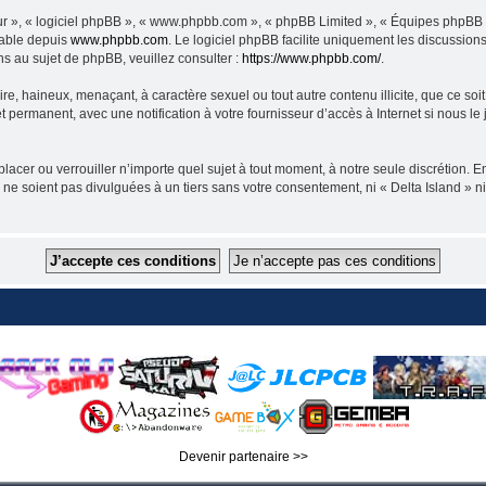
eur », « logiciel phpBB », « www.phpbb.com », « phpBB Limited », « Équipes phpBB »
eable depuis
www.phpbb.com
. Le logiciel phpBB facilite uniquement les discussio
ns au sujet de phpBB, veuillez consulter :
https://www.phpbb.com/
.
e, haineux, menaçant, à caractère sexuel ou tout autre contenu illicite, que ce soit
et permanent, avec une notification à votre fournisseur d’accès à Internet si nous 
éplacer ou verrouiller n’importe quel sujet à tout moment, à notre seule discrétion
e soient pas divulguées à un tiers sans votre consentement, ni « Delta Island » ni
Devenir partenaire >>