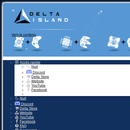
Vers le contenu
Accès rapide
Nuit
Discord
Delta Store
Website
YouTube
Facebook
Nuit
Discord
Delta Store
Website
YouTube
Facebook
FAQ