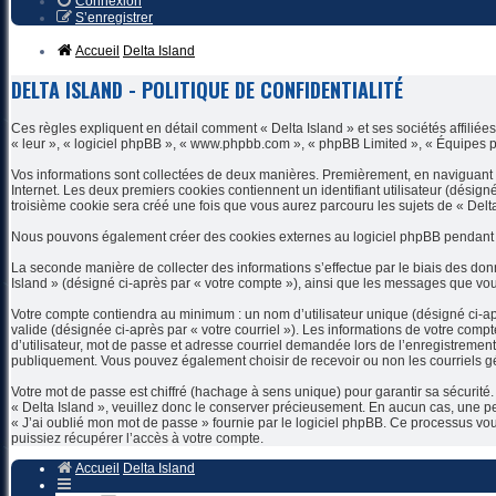
Connexion
S’enregistrer
Accueil
Delta Island
DELTA ISLAND - POLITIQUE DE CONFIDENTIALITÉ
Ces règles expliquent en détail comment « Delta Island » et ses sociétés affiliées
« leur », « logiciel phpBB », « www.phpbb.com », « phpBB Limited », « Équipes phpB
Vos informations sont collectées de deux manières. Premièrement, en naviguant sur
Internet. Les deux premiers cookies contiennent un identifiant utilisateur (désig
troisième cookie sera créé une fois que vous aurez parcouru les sujets de « Delta I
Nous pouvons également créer des cookies externes au logiciel phpBB pendant qu
La seconde manière de collecter des informations s’effectue par le biais des donn
Island » (désigné ci-après par « votre compte »), ainsi que les messages que v
Votre compte contiendra au minimum : un nom d’utilisateur unique (désigné ci-apr
valide (désignée ci-après par « votre courriel »). Les informations de votre comp
d’utilisateur, mot de passe et adresse courriel demandée lors de l’enregistrement 
publiquement. Vous pouvez également choisir de recevoir ou non les courriels g
Votre mot de passe est chiffré (hachage à sens unique) pour garantir sa sécurit
« Delta Island », veuillez donc le conserver précieusement. En aucun cas, une per
« J’ai oublié mon mot de passe » fournie par le logiciel phpBB. Ce processus vo
puissiez récupérer l’accès à votre compte.
Accueil
Delta Island