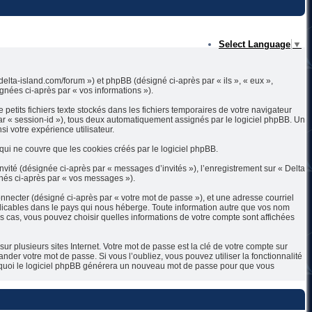
Select Language
▼
.delta-island.com/forum ») et phpBB (désigné ci-après par « ils », « eux »,
ignées ci-après par « vos informations »).
petits fichiers texte stockés dans les fichiers temporaires de votre navigateur
 par « session-id »), tous deux automatiquement assignés par le logiciel phpBB. Un
si votre expérience utilisateur.
ui ne couvre que les cookies créés par le logiciel phpBB.
nvité (désignée ci-après par « messages d’invités »), l’enregistrement sur « Delta
nés ci-après par « vos messages »).
nnecter (désigné ci-après par « votre mot de passe »), et une adresse courriel
applicables dans le pays qui nous héberge. Toute information autre que vos nom
les cas, vous pouvez choisir quelles informations de votre compte sont affichées
 plusieurs sites Internet. Votre mot de passe est la clé de votre compte sur
nder votre mot de passe. Si vous l’oubliez, vous pouvez utiliser la fonctionnalité
ès quoi le logiciel phpBB générera un nouveau mot de passe pour que vous