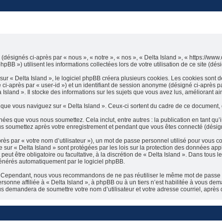
 (désignés ci-après par « nous », « notre », « nos », « Delta Island », « https://www
B ») utilisent les informations collectées lors de votre utilisation de ce site (dés
 « Delta Island », le logiciel phpBB créera plusieurs cookies. Les cookies sont de 
né ci-après par « user-id ») et un identifiant de session anonyme (désigné ci-après
sland ». Il stocke des informations sur les sujets que vous avez lus, améliorant ain
e vous naviguez sur « Delta Island ». Ceux-ci sortent du cadre de ce document, q
ées que vous nous soumettez. Cela inclut, entre autres : la publication en tant qu’i
ous soumettez après votre enregistrement et pendant que vous êtes connecté (désig
ès par « votre nom d’utilisateur »), un mot de passe personnel utilisé pour vous co
te sur « Delta Island » sont protégées par les lois sur la protection des données 
peut être obligatoire ou facultative, à la discrétion de « Delta Island ». Dans tous 
énérés automatiquement par le logiciel phpBB.
é. Cependant, nous vous recommandons de ne pas réutiliser le même mot de passe sur
sonne affiliée à « Delta Island », à phpBB ou à un tiers n’est habilitée à vous dema
us demandera de soumettre votre nom d’utilisateur et votre adresse courriel, apr