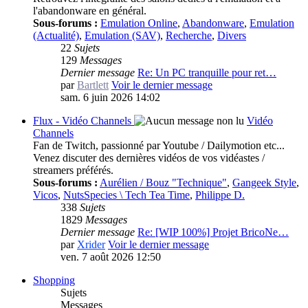
l'abandonware en général.
Sous-forums :
Emulation Online
,
Abandonware
,
Emulation
(Actualité)
,
Emulation (SAV)
,
Recherche
,
Divers
22
Sujets
129
Messages
Dernier message
Re: Un PC tranquille pour ret…
par
Bartlett
Voir le dernier message
sam. 6 juin 2026 14:02
Flux - Vidéo Channels
Vidéo
Channels
Fan de Twitch, passionné par Youtube / Dailymotion etc...
Venez discuter des dernières vidéos de vos vidéastes /
streamers préférés.
Sous-forums :
Aurélien / Bouz "Technique"
,
Gangeek Style
,
Vicos
,
NutsSpecies \ Tech Tea Time
,
Philippe D.
338
Sujets
1829
Messages
Dernier message
Re: [WIP 100%] Projet BricoNe…
par
Xrider
Voir le dernier message
ven. 7 août 2026 12:50
Shopping
Sujets
Messages