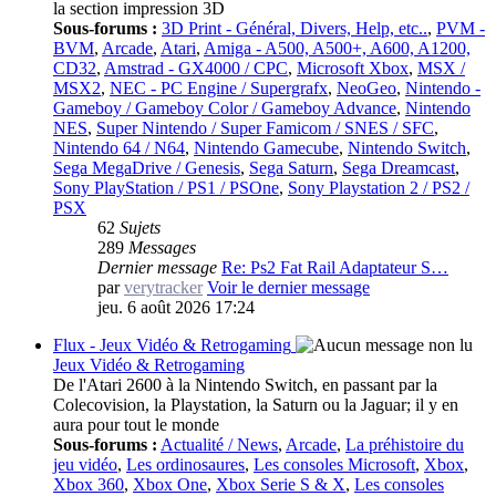
la section impression 3D
Sous-forums :
3D Print - Général, Divers, Help, etc..
,
PVM -
BVM
,
Arcade
,
Atari
,
Amiga - A500, A500+, A600, A1200,
CD32
,
Amstrad - GX4000 / CPC
,
Microsoft Xbox
,
MSX /
MSX2
,
NEC - PC Engine / Supergrafx
,
NeoGeo
,
Nintendo -
Gameboy / Gameboy Color / Gameboy Advance
,
Nintendo
NES
,
Super Nintendo / Super Famicom / SNES / SFC
,
Nintendo 64 / N64
,
Nintendo Gamecube
,
Nintendo Switch
,
Sega MegaDrive / Genesis
,
Sega Saturn
,
Sega Dreamcast
,
Sony PlayStation / PS1 / PSOne
,
Sony Playstation 2 / PS2 /
PSX
62
Sujets
289
Messages
Dernier message
Re: Ps2 Fat Rail Adaptateur S…
par
verytracker
Voir le dernier message
jeu. 6 août 2026 17:24
Flux - Jeux Vidéo & Retrogaming
Jeux Vidéo & Retrogaming
De l'Atari 2600 à la Nintendo Switch, en passant par la
Colecovision, la Playstation, la Saturn ou la Jaguar; il y en
aura pour tout le monde
Sous-forums :
Actualité / News
,
Arcade
,
La préhistoire du
jeu vidéo
,
Les ordinosaures
,
Les consoles Microsoft
,
Xbox
,
Xbox 360
,
Xbox One
,
Xbox Serie S & X
,
Les consoles