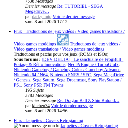
7538
Messages
Dernier message
Re: TUTORIEL - SEGA
Megadrive…
par
darky_mtp
Voir le dernier message
sam. 8 août 2026 17:12
Flux - Traductions de jeux vidéos / Video games translations /
Video games moddings
Traductions de jeux vidéos /
Video games translations / Video games moddings
Traductions et patchs pour vos jeux (ROMs et ISOs)
Sous-forums :
[DEV DELTA] - Le sanctuaire de FrogBull -
Portage & Rétro Innovations
,
Nec PcEngine / TurboGrafx
,
Nintendo Gameboy / Gameboy Color / Gameboy Advance
,
Nintendo 64 / N64
,
Nintendo SNES / SFC
,
Sega MegaDrive
/ Genesis
,
Sega Saturn
,
Sega Dreamcast
,
Sony PlayStation /
PS1
,
Sony PSP
,
FM Towns
195
Sujets
3783
Messages
Dernier message
Re: Dragon Ball Z Shin Butoud…
par
kitchen34
Voir le dernier message
sam. 8 août 2026 14:56
Flux - Jaquettes - Covers Retrogaming
Jaquettes - Covers Retrogaming