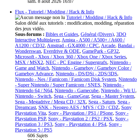
sam. 8 août 2026 16:07
Flux - Tutoriel / Modding / Hack & Info
Tutoriel / Modding / Hack & Info
Salon dédié aux tutoriels : modification, modding, réparation
des jeux vidéo.
Sous-forums :
Bibles et Guides
,
Général (Divers)
,
3DO
Interactive Multiplayer
,
Amiga - A500 / A500+ / A600 /
A1200 / CD32
,
Amstrad - GX4000 / CPC
,
Arcade
,
Bandai -
Wonderswan
,
Everdrive & ODE
,
GamePark - GP32
,
Microsoft - Xbox / Xbox 360 / Xbox One / Xbox Series
,
MSX / MSX2
,
NEC - PC Engine / Supergrafx
,
Nintendo -
Game and Watch
,
Nintendo - Gameboy / Gameboy Color /
Gameboy Advance
,
Nintendo - DS/DSi - 2DS/3DS
,
Nintendo - Nes / Famicom / Famicom Disk System
,
Nintendo
- Super Nintendo / Super Famicom / SNES
,
Nintendo -
Nintendo 64 / N64
,
Nintendo - Gamecube
,
Nintendo - Wii U
,
Nintendo - Switch
,
Sega - GameGear
,
Sega - Master System
,
Sega - Megadrive / Mega CD / 32X
,
Sega - Saturn
,
Sega -
Dreamcast
,
SNK - Neogeo AES / MVS / CD / CDZ
,
Sony
Playstation Vita
,
Sony - Playstation / PS1 / PSone
,
Sony -
Playstation PSP
,
Sony - Playstation 2 / PS2 / PSX
,
Sony -
Playstation 3 / PS3
,
Sony - Playstation 4 / PS4
,
Sony -
Playstation 5 / PS5
606
Sujets