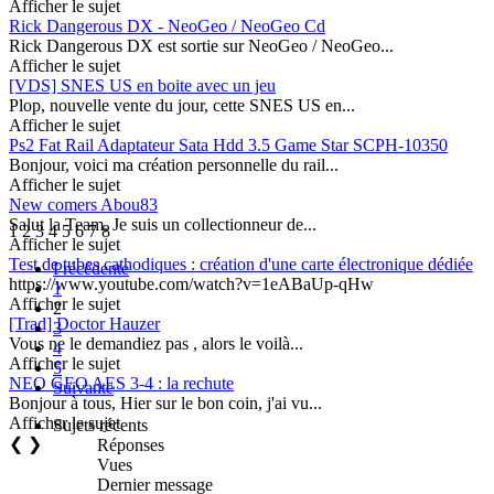
Afficher le sujet
Rick Dangerous DX - NeoGeo / NeoGeo Cd
Rick Dangerous DX est sortie sur NeoGeo / NeoGeo...
Afficher le sujet
[VDS] SNES US en boite avec un jeu
Plop, nouvelle vente du jour, cette SNES US en...
Afficher le sujet
Ps2 Fat Rail Adaptateur Sata Hdd 3.5 Game Star SCPH-10350
Bonjour, voici ma création personnelle du rail...
Afficher le sujet
New comers Abou83
Salut la Team, Je suis un collectionneur de...
1
2
3
4
5
6
7
8
Afficher le sujet
Test de tubes cathodiques : création d'une carte électronique dédiée
Précédente
https://www.youtube.com/watch?v=1eABaUp-qHw
1
Afficher le sujet
2
[Trad] Doctor Hauzer
3
Vous ne le demandiez pas , alors le voilà...
4
Afficher le sujet
5
NEO GEO AES 3-4 : la rechute
Suivante
Bonjour à tous, Hier sur le bon coin, j'ai vu...
Afficher le sujet
Sujets récents
❮
❯
Réponses
Vues
Dernier message