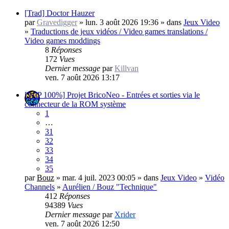
[Trad] Doctor Hauzer
par
Gravedigger
» lun. 3 août 2026 19:36 » dans
Jeux Video
»
Traductions de jeux vidéos / Video games translations /
Video games moddings
8
Réponses
172
Vues
Dernier message
par
Killvan
ven. 7 août 2026 13:17
[WIP 100%] Projet BricoNeo - Entrées et sorties via le
connecteur de la ROM système
1
…
31
32
33
34
35
par
Bouz
» mar. 4 juil. 2023 00:05 » dans
Jeux Video
»
Vidéo
Channels
»
Aurélien / Bouz "Technique"
412
Réponses
94389
Vues
Dernier message
par
Xrider
ven. 7 août 2026 12:50