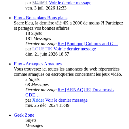
par
M4tth91
Voir le dernier message
ven. 3 juil. 2026 12:33
Flux - Bons plans
Bons plans
Sacre bleu, la dernière télé 4K a 200€ de moins ?! Participez
et partagez vos bonnes affaires.
18
Sujets
181
Messages
Dernier message
Re: [Boutique] Cultures and G…
par
LOUSTIK
Voir le dernier message
dim. 21 juin 2026 18:57
Flux - Arnaques
Arnaques
Vous trouverez ici toutes les annonces du web répertoriées
comme arnaques ou escroqueries concernant les jeux vidéo.
2
Sujets
68
Messages
Dernier message
Re: [ARNAQUE] Dreamcast -
GDE…
par
Xrider
Voir le dernier message
mer. 25 déc. 2024 15:49
Geek Zone
Sujets
Messages