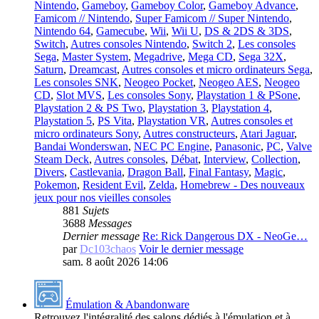
Nintendo
,
Gameboy
,
Gameboy Color
,
Gameboy Advance
,
Famicom // Nintendo
,
Super Famicom // Super Nintendo
,
Nintendo 64
,
Gamecube
,
Wii
,
Wii U
,
DS & 2DS & 3DS
,
Switch
,
Autres consoles Nintendo
,
Switch 2
,
Les consoles
Sega
,
Master System
,
Megadrive
,
Mega CD
,
Sega 32X
,
Saturn
,
Dreamcast
,
Autres consoles et micro ordinateurs Sega
,
Les consoles SNK
,
Neogeo Pocket
,
Neogeo AES
,
Neogeo
CD
,
Slot MVS
,
Les consoles Sony
,
Playstation 1 & PSone
,
Playstation 2 & PS Two
,
Playstation 3
,
Playstation 4
,
Playstation 5
,
PS Vita
,
Playstation VR
,
Autres consoles et
micro ordinateurs Sony
,
Autres constructeurs
,
Atari Jaguar
,
Bandai Wonderswan
,
NEC PC Engine
,
Panasonic
,
PC
,
Valve
Steam Deck
,
Autres consoles
,
Débat
,
Interview
,
Collection
,
Divers
,
Castlevania
,
Dragon Ball
,
Final Fantasy
,
Magic
,
Pokemon
,
Resident Evil
,
Zelda
,
Homebrew - Des nouveaux
jeux pour nos vieilles consoles
881
Sujets
3688
Messages
Dernier message
Re: Rick Dangerous DX - NeoGe…
par
Dc103chaos
Voir le dernier message
sam. 8 août 2026 14:06
Émulation & Abandonware
Retrouvez l'intégralité des salons dédiés à l'émulation et à