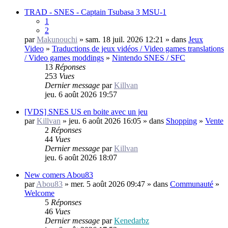
TRAD - SNES - Captain Tsubasa 3 MSU-1
1
2
par
Makunouchi
» sam. 18 juil. 2026 12:21 » dans
Jeux
Video
»
Traductions de jeux vidéos / Video games translations
/ Video games moddings
»
Nintendo SNES / SFC
13
Réponses
253
Vues
Dernier message
par
Killvan
jeu. 6 août 2026 19:57
[VDS] SNES US en boite avec un jeu
par
Killvan
» jeu. 6 août 2026 16:05 » dans
Shopping
»
Vente
2
Réponses
44
Vues
Dernier message
par
Killvan
jeu. 6 août 2026 18:07
New comers Abou83
par
Abou83
» mer. 5 août 2026 09:47 » dans
Communauté
»
Welcome
5
Réponses
46
Vues
Dernier message
par
Kenedarbz