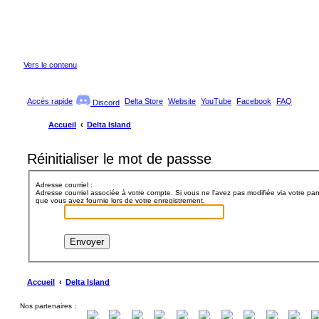
Vers le contenu
Accès rapide
Delta Store
Website
YouTube
Facebook
FAQ
Discord
Accueil
Delta Island
Réinitialiser le mot de passse
Adresse courriel :
Adresse courriel associée à votre compte. Si vous ne l’avez pas modifiée via votre pannea
que vous avez fournie lors de votre enregistrement.
Accueil
Delta Island
Nos partenaires :