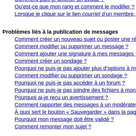
Qu’est-ce que mon rang et comment le modifier ?
Lorsque je clique sur le lien
courriel
d’un membre,
Problèmes liés à la publication de messages
Comment créer un nouveau sujet ou poster une r
Comment modifier ou supprimer un message ?
Comment ajouter une signature à mes messages 
Comment créer un sondage ?
Pourquoi ne puis-je pas ajouter plus d’options à
Comment modifier ou supprimer un sondage ?
Pourquoi ne puis-je pas accéder à un forum ?
Pourquoi ne puis-je pas joindre des fichiers à m
Pourquoi ai-je reçu un avertissement ?
Comment rapporter des messages à un modérate
À quoi sert le bouton « Sauvegarder » dans la pa
Pourquoi mon message doit être validé ?
Comment remonter mon sujet ?