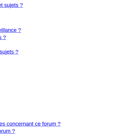
 sujets ?
eillance ?
s ?
sujets ?
les concernant ce forum ?
orum ?