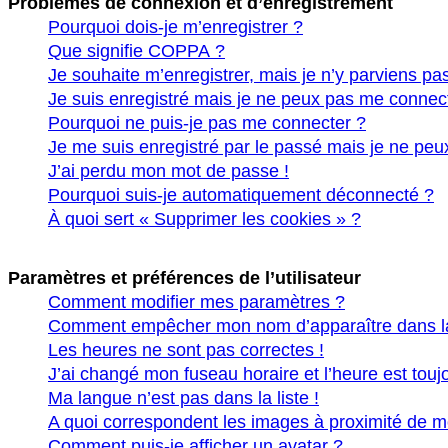
Problèmes de connexion et d’enregistrement
Pourquoi dois-je m’enregistrer ?
Que signifie COPPA ?
Je souhaite m’enregistrer, mais je n’y parviens pas
Je suis enregistré mais je ne peux pas me connect
Pourquoi ne puis-je pas me connecter ?
Je me suis enregistré par le passé mais je ne peu
J’ai perdu mon mot de passe !
Pourquoi suis-je automatiquement déconnecté ?
À quoi sert « Supprimer les cookies » ?
Paramètres et préférences de l’utilisateur
Comment modifier mes paramètres ?
Comment empêcher mon nom d’apparaître dans la
Les heures ne sont pas correctes !
J’ai changé mon fuseau horaire et l’heure est toujo
Ma langue n’est pas dans la liste !
A quoi correspondent les images à proximité de mo
Comment puis-je afficher un avatar ?