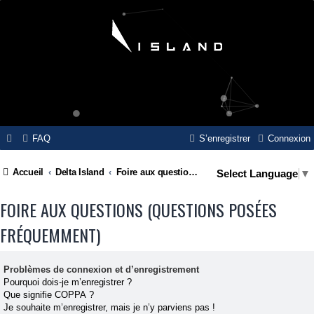
FAQ
S’enregistrer
Connexion
Accueil
Delta Island
Foire aux questions (Questions posées fréquemment)
Select Language
▼
FOIRE AUX QUESTIONS (QUESTIONS POSÉES
FRÉQUEMMENT)
Problèmes de connexion et d’enregistrement
Pourquoi dois-je m’enregistrer ?
Que signifie COPPA ?
Je souhaite m’enregistrer, mais je n’y parviens pas !